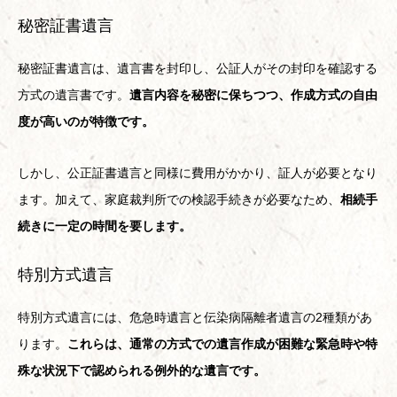
秘密証書遺言
秘密証書遺言は、遺言書を封印し、公証人がその封印を確認する
方式の遺言書です。
遺言内容を秘密に保ちつつ、作成方式の自由
度が高いのが特徴です。
しかし、公正証書遺言と同様に費用がかかり、証人が必要となり
ます。加えて、家庭裁判所での検認手続きが必要なため、
相続手
続きに一定の時間を要します。
特別方式遺言
特別方式遺言には、危急時遺言と伝染病隔離者遺言の2種類があ
ります。
これらは、通常の方式での遺言作成が困難な緊急時や特
殊な状況下で認められる例外的な遺言です。