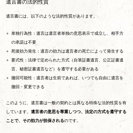
遺言書の法的性質
遺言書には、以下のような法的性質があります。
単独行為性：遺言は遺言者単独の意思表示で成立し、相手方
の承諾は不要
死後効力発生：遺言の効力は遺言者の死亡によって発生する
要式性：法律で定められた方式（自筆証書遺言、公正証書遺
言、秘密証書遺言など）を遵守する必要がある
撤回可能性：遺言者は生前であれば、いつでも自由に遺言を
撤回・変更できる
このように、遺言書は一般の契約とは異なる特殊な法的性質を有
しています。
遺言者の意思を尊重しつつ、法定の方式を遵守する
ことで、その効力が担保される
のです。